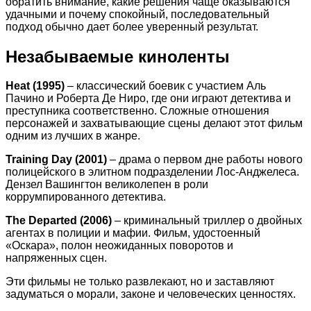
обратить внимание, какие решения чаще оказываются
удачными и почему спокойный, последовательный
подход обычно дает более уверенный результат.
Незабываемые киноленты
Heat (1995)
– классический боевик с участием Аль
Пачино и Роберта Де Ниро, где они играют детектива и
преступника соответственно. Сложные отношения
персонажей и захватывающие сцены делают этот фильм
одним из лучших в жанре.
Training Day (2001)
– драма о первом дне работы нового
полицейского в элитном подразделении Лос-Анджелеса.
Дензел Вашингтон великолепен в роли
коррумпированного детектива.
The Departed (2006)
– криминальный триллер о двойных
агентах в полиции и мафии. Фильм, удостоенный
«Оскара», полон неожиданных поворотов и
напряженных сцен.
Эти фильмы не только развлекают, но и заставляют
задуматься о морали, законе и человеческих ценностях.