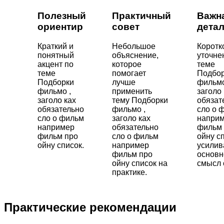
Полезный
Практичный
Важн
ориентир
совет
дета
Краткий и
Небольшое
Коротк
понятный
объяснение,
уточне
акцент по
которое
теме
теме
помогает
Подбо
Подборки
лучше
фильмо
фильмо ,
применить
заголо 
заголо ках
тему Подборки
обязат
обязательно
фильмо ,
сло о 
сло о фильм
заголо ках
напри
например
обязательно
фильм 
фильм про
сло о фильм
ойну с
ойну список.
например
усили
фильм про
основн
ойну список на
смысл 
практике.
Практические рекомендации