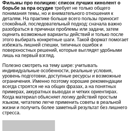
Фильмы про полицию: список лучших кинолент о
борьбе за пра осудие
требует не только общего
понимания темы, но и внимательного отношения к
деталям. На практике больше всего пользы приносит
спокойный, последовательный подход: сначала важно
разобраться в причинах проблемы или задачи, затем
оценить возможные варианты действий и только после
этого выбирать конкретные шаги. Такой формат помогает
избежать лишней спешки, типичных ошибок и
поверхностных решений, которые выглядят удобными
лишь на первый взгляд.
Полезно смотреть на тему шире: учитывать
индивидуальные особенности, реальные условия,
уровень подготовки, доступные ресурсы и возможные
ограничения. Именно поэтому хорошие рекомендации
всегда строятся не на общих фразах, а на понятных
примерах, аккуратных выводах и четких ориентирах.
Когда материал объясняет логику действий простым
языком, читателю легче применить советы в реальной
жизни и получить более заметный результат без лишнего
стресса.
Facebook
Twitter
LinkedIn
Tumblr
Pinterest
Reddit
VKontakte
Odnoklassniki
Skype
WhatsApp
Telegram
Viber
Share
Print
via