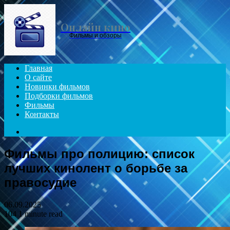
Menu
Онлайн кино
Фильмы и обзоры
Главная
О сайте
Новинки фильмов
Подборки фильмов
Фильмы
Контакты
Search
for
Фильмы про полицию: список
лучших кинолент о борьбе за
правосудие
06.09.2025
104
1 minute read