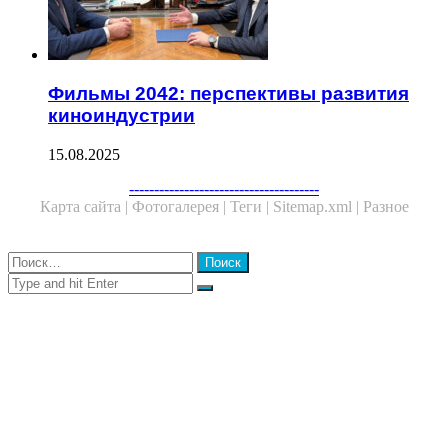
Фильмы 2042: перспективы развития
киноиндустрии
15.08.2025
Facebook
Twitter
WhatsApp
Telegram
--------------------------------------
Карта сайта |
Фотогалерея |
Теги |
Sitemap.xml |
Разное
Close
Найти:
Close
Search
for