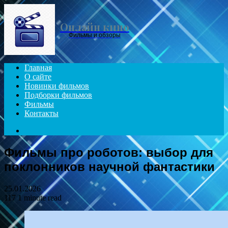
Menu
Онлайн кино
Фильмы и обзоры
Главная
О сайте
Новинки фильмов
Подборки фильмов
Фильмы
Контакты
Search
for
Фильмы про роботов: выбор для
поклонников научной фантастики
25.01.2026
117
1 minute read