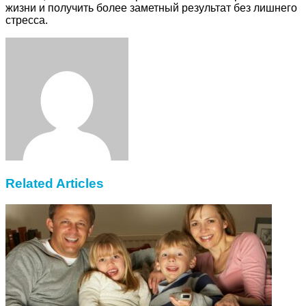
жизни и получить более заметный результат без лишнего
стресса.
Facebook
Twitter
LinkedIn
Tumblr
Pinterest
Reddit
VKontakte
Odnoklassniki
Skype
WhatsApp
Telegram
Viber
Share
Print
via
Email
Related Articles