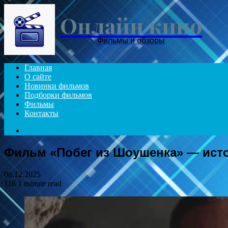
Онлайн кино
Фильмы и обзоры
Главная
О сайте
Новинки фильмов
Подборки фильмов
Фильмы
Контакты
Search
for
Фильм «Побег из Шоушенка» — исто
06.12.2025
116
1 minute read