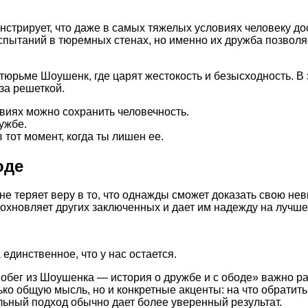
стрирует, что даже в самых тяжелых условиях человеку до
спытаний в тюремных стенах, но именно их дружба позволя
тюрьме Шоушенк, где царят жестокость и безысходность. В 
за решеткой.
виях можно сохранить человечность.
ужбе.
 тот момент, когда ты лишен ее.
оде
е теряет веру в то, что однажды сможет доказать свою нев
охновляет других заключенных и дает им надежду на лучше
единственное, что у нас остается.
обег из Шоушенка — история о дружбе и с ободе» важно ра
ько общую мысль, но и конкретные акценты: на что обратит
ьный подход обычно дает более уверенный результат.