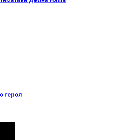
атематики Джона Нэша
о героя