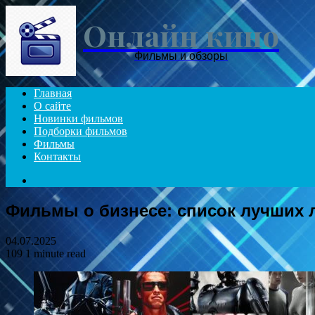
Онлайн кино
Фильмы и обзоры
Главная
О сайте
Новинки фильмов
Подборки фильмов
Фильмы
Контакты
Search
for
Фильмы о бизнесе: список лучших 
04.07.2025
109
1 minute read