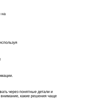
 на
используя
к
рмации.
вать через понятные детали и
ь внимание, какие решения чаще