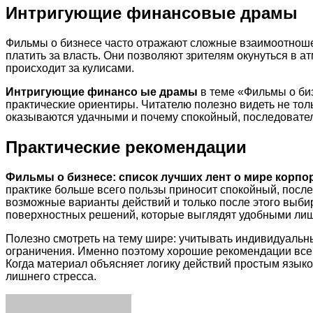
Интригующие финансовые драмы
Фильмы о бизнесе часто отражают сложные взаимоотношен
платить за власть. Они позволяют зрителям окунуться в 
происходит за кулисами.
Интригующие финансо ые драмы
в теме «Фильмы о биз
практические ориентиры. Читателю полезно видеть не тол
оказываются удачными и почему спокойный, последовател
Практические рекомендации
Фильмы о бизнесе: список лучших лент о мире корпо
практике больше всего пользы приносит спокойный, после
возможные варианты действий и только после этого выби
поверхностных решений, которые выглядят удобными лиш
Полезно смотреть на тему шире: учитывать индивидуальн
ограничения. Именно поэтому хорошие рекомендации всегд
Когда материал объясняет логику действий простым языко
лишнего стресса.
Facebook
Twitter
LinkedIn
Tumblr
Pinterest
Reddit
VKontakte
Odnoklassniki
Skype
WhatsApp
Telegram
Viber
Share
Print
via