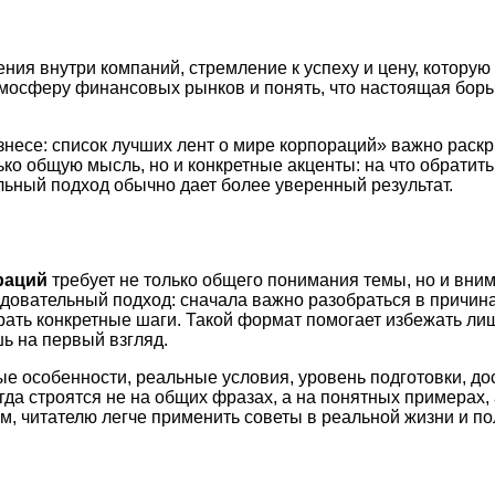
ия внутри компаний, стремление к успеху и цену, которую
атмосферу финансовых рынков и понять, что настоящая бор
несе: список лучших лент о мире корпораций» важно раскр
ько общую мысль, но и конкретные акценты: на что обратит
ьный подход обычно дает более уверенный результат.
раций
требует не только общего понимания темы, но и вни
довательный подход: сначала важно разобраться в причина
рать конкретные шаги. Такой формат помогает избежать ли
ь на первый взгляд.
ые особенности, реальные условия, уровень подготовки, д
а строятся не на общих фразах, а на понятных примерах, 
м, читателю легче применить советы в реальной жизни и по