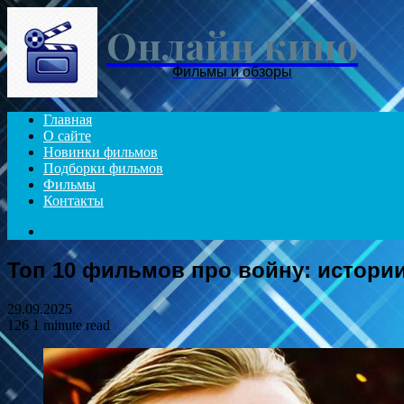
Онлайн кино
Фильмы и обзоры
Главная
О сайте
Новинки фильмов
Подборки фильмов
Фильмы
Контакты
Search
for
Топ 10 фильмов про войну: истории
29.09.2025
126
1 minute read