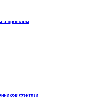
ы о прошлом
онников фэнтези