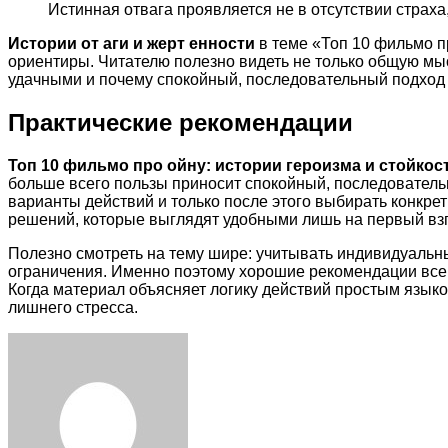
Истинная отвага проявляется не в отсутствии страха,
Истории от аги и жерт енности
в теме «Топ 10 фильмо п
ориентиры. Читателю полезно видеть не только общую мыс
удачными и почему спокойный, последовательный подход 
Практические рекомендации
Топ 10 фильмо про ойну: истории героизма и стойкос
больше всего пользы приносит спокойный, последователь
варианты действий и только после этого выбирать конкр
решений, которые выглядят удобными лишь на первый взг
Полезно смотреть на тему шире: учитывать индивидуальн
ограничения. Именно поэтому хорошие рекомендации всегд
Когда материал объясняет логику действий простым языко
лишнего стресса.
Facebook
Twitter
LinkedIn
Tumblr
Pinterest
Reddit
VKontakte
Odnoklassniki
Skype
WhatsApp
Telegram
Viber
Share
Print
via
Email