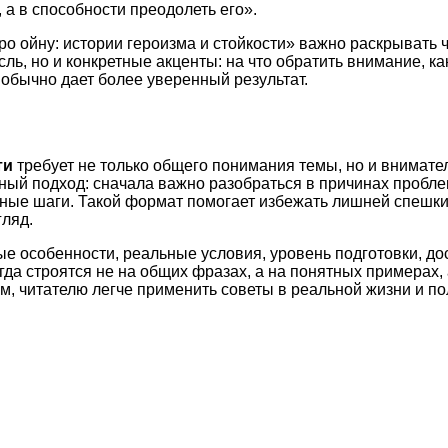
 а в способности преодолеть его».
ро ойну: истории героизма и стойкости» важно раскрывать 
ль, но и конкретные акценты: на что обратить внимание, 
обычно дает более уверенный результат.
ти
требует не только общего понимания темы, но и внимате
ный подход: сначала важно разобраться в причинах пробле
етные шаги. Такой формат помогает избежать лишней спешк
ляд.
ые особенности, реальные условия, уровень подготовки, д
а строятся не на общих фразах, а на понятных примерах, 
м, читателю легче применить советы в реальной жизни и по