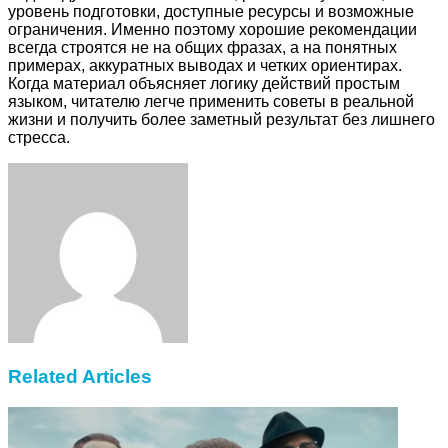
уровень подготовки, доступные ресурсы и возможные
ограничения. Именно поэтому хорошие рекомендации
всегда строятся не на общих фразах, а на понятных
примерах, аккуратных выводах и четких ориентирах.
Когда материал объясняет логику действий простым
языком, читателю легче применить советы в реальной
жизни и получить более заметный результат без лишнего
стресса.
Facebook
Twitter
LinkedIn
Tumblr
Pinterest
Reddit
VKontakte
Odnoklassniki
Skype
WhatsApp
Telegram
Viber
Share
Print
via
Email
Related Articles