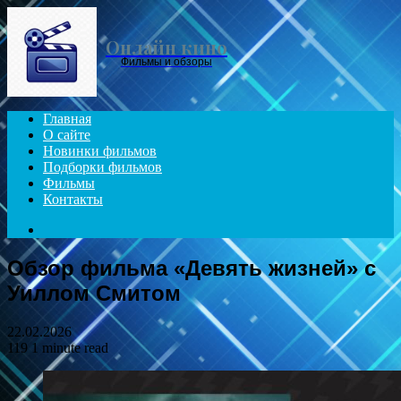
Menu
Онлайн кино
Фильмы и обзоры
Главная
О сайте
Новинки фильмов
Подборки фильмов
Фильмы
Контакты
Search
for
Обзор фильма «Девять жизней» с
Уиллом Смитом
22.02.2026
119
1 minute read