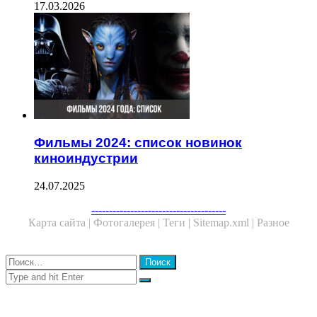
17.03.2026
Фильмы 2024: список новинок
киноиндустрии
24.07.2025
Facebook
Twitter
WhatsApp
Telegram
--------------------------------------
Карта сайта |
Фотогалерея |
Теги |
Sitemap.xml |
Разное
Close
Найти:
Close
Search
for