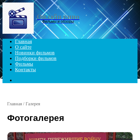
Menu
Онлайн кино
Фильмы и обзоры
Главная
О сайте
Новинки фильмов
Подборки фильмов
Фильмы
Контакты
Search
for
Главная
/
Галерея
Фотогалерея