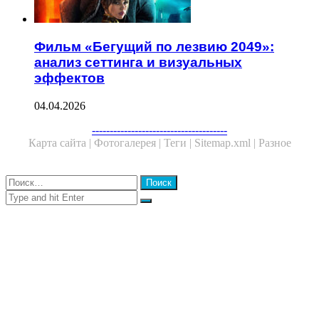
Фильм «Бегущий по лезвию 2049»:
анализ сеттинга и визуальных
эффектов
04.04.2026
Facebook
Twitter
WhatsApp
Telegram
--------------------------------------
Карта сайта |
Фотогалерея |
Теги |
Sitemap.xml |
Разное
Close
Найти:
Close
Search
for