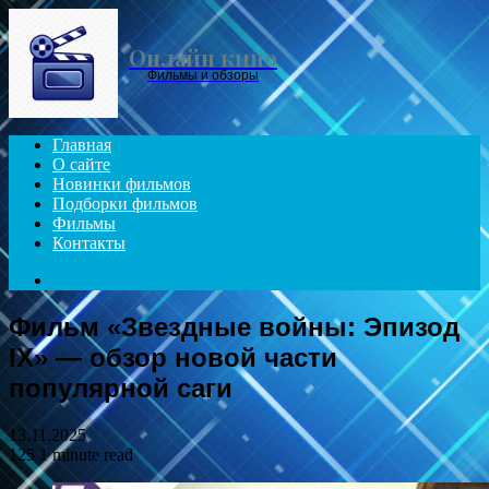
Menu
Онлайн кино
Фильмы и обзоры
Главная
О сайте
Новинки фильмов
Подборки фильмов
Фильмы
Контакты
Search
for
Фильм «Звездные войны: Эпизод
IX» — обзор новой части
популярной саги
13.11.2025
125
1 minute read