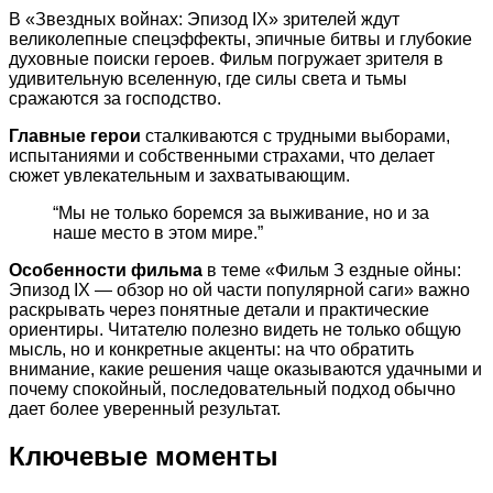
В «Звездных войнах: Эпизод IX» зрителей ждут
великолепные спецэффекты, эпичные битвы и глубокие
духовные поиски героев. Фильм погружает зрителя в
удивительную вселенную, где силы света и тьмы
сражаются за господство.
Главные герои
сталкиваются с трудными выборами,
испытаниями и собственными страхами, что делает
сюжет увлекательным и захватывающим.
“Мы не только боремся за выживание, но и за
наше место в этом мире.”
Особенности фильма
в теме «Фильм З ездные ойны:
Эпизод IX — обзор но ой части популярной саги» важно
раскрывать через понятные детали и практические
ориентиры. Читателю полезно видеть не только общую
мысль, но и конкретные акценты: на что обратить
внимание, какие решения чаще оказываются удачными и
почему спокойный, последовательный подход обычно
дает более уверенный результат.
Ключевые моменты