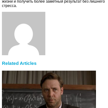
жизни и получить более заметный результат без лишнего
стресса.
Facebook
Twitter
LinkedIn
Tumblr
Pinterest
Reddit
VKontakte
Odnoklassniki
Skype
WhatsApp
Telegram
Viber
Share
Print
via
Email
Related Articles