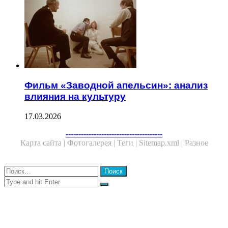
Фильм «Заводной апельсин»: анализ
влияния на культуру
17.03.2026
Facebook
Twitter
WhatsApp
Telegram
--------------------------------------
Карта сайта |
Фотогалерея |
Теги |
Sitemap.xml |
Разное
Close
Найти:
Close
Search
for