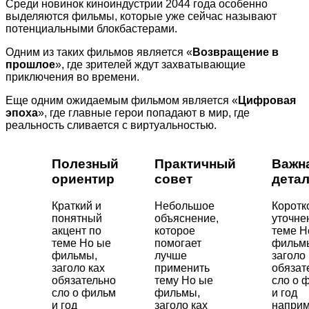
Среди новинок киноиндустрии 2044 года особенно
выделяются фильмы, которые уже сейчас называют
потенциальными блокбастерами.
Одним из таких фильмов является «
Возвращение в
прошлое
», где зрителей ждут захватывающие
приключения во времени.
Еще одним ожидаемым фильмом является «
Цифровая
эпоха
», где главные герои попадают в мир, где
реальность сливается с виртуальностью.
Полезный
Практичный
Важн
ориентир
совет
дета
Краткий и
Небольшое
Коротк
понятный
объяснение,
уточне
акцент по
которое
теме Н
теме Но ые
помогает
фильм
фильмы,
лучше
заголо 
заголо ках
применить
обязат
обязательно
тему Но ые
сло о 
сло о фильм
фильмы,
и год
и год
заголо ках
напри