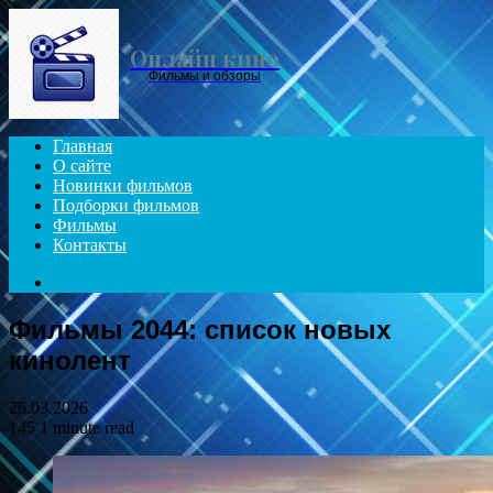
Menu
Онлайн кино
Фильмы и обзоры
Главная
О сайте
Новинки фильмов
Подборки фильмов
Фильмы
Контакты
Search
for
Фильмы 2044: список новых
кинолент
26.03.2026
145
1 minute read