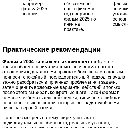
например
обязательно
фильм 
фильм 2025
сло о фильм и
но инки
но инки.
год например
усили
фильм 2025 но
основн
инки на
смысл 
практике.
Практические рекомендации
Фильмы 2044: список но ых кинолент
требует не
только общего понимания темы, но и внимательного
отношения к деталям. На практике больше всего пользы
приносит спокойный, последовательный подход: сначала
важно разобраться в причинах проблемы или задачи,
затем оценить возможные варианты действий и только
после этого выбирать конкретные шаги. Такой формат
помогает избежать лишней спешки, типичных ошибок и
поверхностных решений, которые выглядят удобными
лишь на первый взгляд.
Полезно смотреть на тему шире: учитывать
индивидуальные особенности, реальные условия,
уровень подготовки, доступные ресурсы и возможные