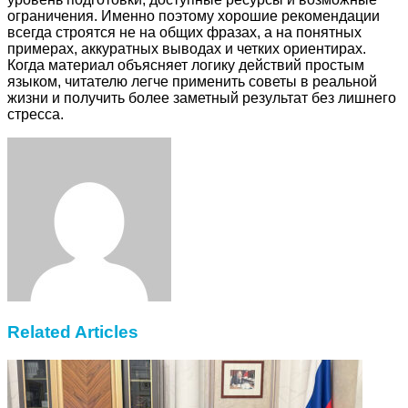
ограничения. Именно поэтому хорошие рекомендации
всегда строятся не на общих фразах, а на понятных
примерах, аккуратных выводах и четких ориентирах.
Когда материал объясняет логику действий простым
языком, читателю легче применить советы в реальной
жизни и получить более заметный результат без лишнего
стресса.
Facebook
Twitter
LinkedIn
Tumblr
Pinterest
Reddit
VKontakte
Odnoklassniki
Skype
WhatsApp
Telegram
Viber
Share
Print
via
Email
Related Articles