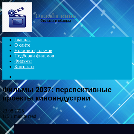
Menu
Онлайн кино
Фильмы и обзоры
Главная
О сайте
Новинки фильмов
Подборки фильмов
Фильмы
Контакты
Search
for
Фильмы 2037: перспективные
проекты киноиндустрии
23.08.2025
115
1 minute read