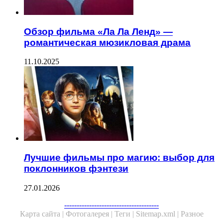
Обзор фильма «Ла Ла Ленд» —
романтическая мюзикловая драма
11.10.2025
Лучшие фильмы про магию: выбор для
поклонников фэнтези
27.01.2026
Facebook
Twitter
WhatsApp
Telegram
--------------------------------------
Карта сайта |
Фотогалерея |
Теги |
Sitemap.xml |
Разное