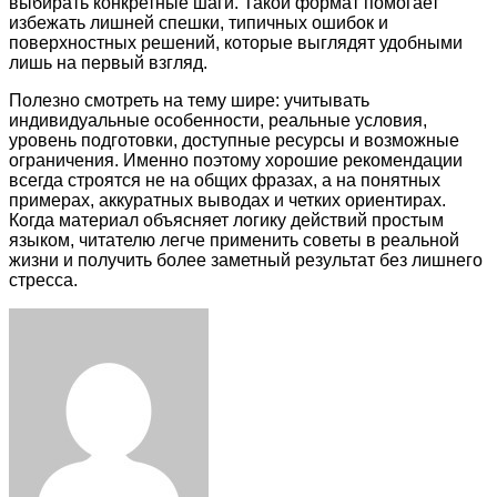
выбирать конкретные шаги. Такой формат помогает
избежать лишней спешки, типичных ошибок и
поверхностных решений, которые выглядят удобными
лишь на первый взгляд.
Полезно смотреть на тему шире: учитывать
индивидуальные особенности, реальные условия,
уровень подготовки, доступные ресурсы и возможные
ограничения. Именно поэтому хорошие рекомендации
всегда строятся не на общих фразах, а на понятных
примерах, аккуратных выводах и четких ориентирах.
Когда материал объясняет логику действий простым
языком, читателю легче применить советы в реальной
жизни и получить более заметный результат без лишнего
стресса.
Facebook
Twitter
LinkedIn
Tumblr
Pinterest
Reddit
VKontakte
Odnoklassniki
Skype
WhatsApp
Telegram
Viber
Share
Print
via
Email