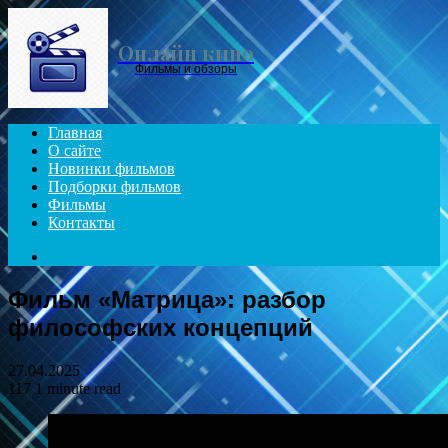
Menu
Онлайн кино
Фильмы и обзоры
Главная
О сайте
Новинки фильмов
Подборки фильмов
Фильмы
Контакты
Search
for
Фильм «Матрица»: разбор
философских концепций
27.04.2025
117
1 minute read