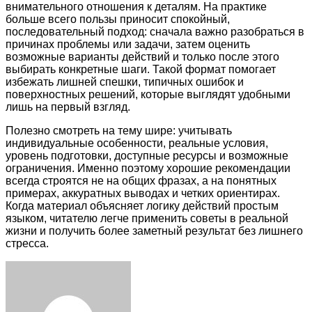
внимательного отношения к деталям. На практике
больше всего пользы приносит спокойный,
последовательный подход: сначала важно разобраться в
причинах проблемы или задачи, затем оценить
возможные варианты действий и только после этого
выбирать конкретные шаги. Такой формат помогает
избежать лишней спешки, типичных ошибок и
поверхностных решений, которые выглядят удобными
лишь на первый взгляд.
Полезно смотреть на тему шире: учитывать
индивидуальные особенности, реальные условия,
уровень подготовки, доступные ресурсы и возможные
ограничения. Именно поэтому хорошие рекомендации
всегда строятся не на общих фразах, а на понятных
примерах, аккуратных выводах и четких ориентирах.
Когда материал объясняет логику действий простым
языком, читателю легче применить советы в реальной
жизни и получить более заметный результат без лишнего
стресса.
Facebook
Twitter
LinkedIn
Tumblr
Pinterest
Reddit
VKontakte
Odnoklassniki
Skype
WhatsApp
Telegram
Viber
Share
Print
via
Email