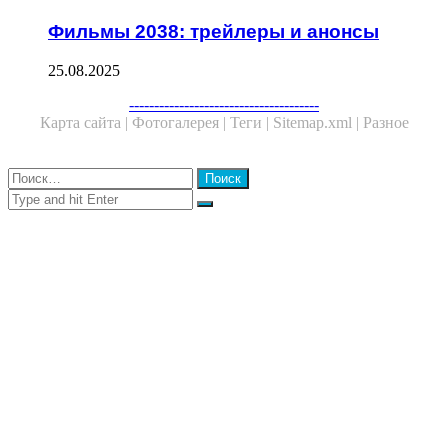
Фильмы 2038: трейлеры и анонсы
25.08.2025
Facebook
Twitter
WhatsApp
Telegram
--------------------------------------
Карта сайта |
Фотогалерея |
Теги |
Sitemap.xml |
Разное
Close
Найти:
Close
Search
for