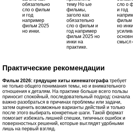
обязательно
тему Но ые
сло о 
сло о фильм
фильмы,
и год
и год
заголо ках
напри
например
обязательно
фильм 
фильм 2025
сло о фильм и
но инки
но инки.
год например
усили
фильм 2025 но
основн
инки на
смысл 
практике.
Практические рекомендации
Фильм 2026: грядущие хиты кинематографа
требует
не только общего понимания темы, но и внимательного
отношения к деталям. На практике больше всего пользы
приносит спокойный, последовательный подход: сначала
важно разобраться в причинах проблемы или задачи,
затем оценить возможные варианты действий и только
после этого выбирать конкретные шаги. Такой формат
помогает избежать лишней спешки, типичных ошибок и
поверхностных решений, которые выглядят удобными
лишь на первый взгляд.