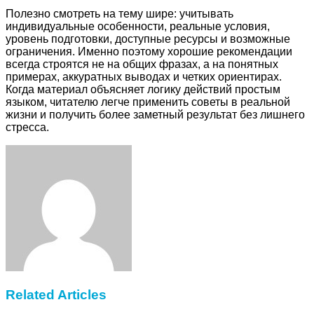
Полезно смотреть на тему шире: учитывать
индивидуальные особенности, реальные условия,
уровень подготовки, доступные ресурсы и возможные
ограничения. Именно поэтому хорошие рекомендации
всегда строятся не на общих фразах, а на понятных
примерах, аккуратных выводах и четких ориентирах.
Когда материал объясняет логику действий простым
языком, читателю легче применить советы в реальной
жизни и получить более заметный результат без лишнего
стресса.
Facebook
Twitter
LinkedIn
Tumblr
Pinterest
Reddit
VKontakte
Odnoklassniki
Skype
WhatsApp
Telegram
Viber
Share
Print
via
Email
Related Articles