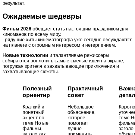
результат.
Ожидаемые шедевры
Фильм 2026
обещает стать настоящим праздником для
киноманов по всему миру.
Грядущие хиты кинематографа уже сегодня обсуждаются
на планете с огромным интересом и нетерпением.
Новые технологии
и талантливые режиссеры
собираются воплотить самые смелые идеи на экране,
погружая зрителя в захватывающие приключения и
захватывающие сюжеты.
Полезный
Практичный
Важн
ориентир
совет
дета
Краткий и
Небольшое
Коротк
понятный
объяснение,
уточне
акцент по
которое
теме Н
теме Но ые
помогает
фильм
фильмы,
лучше
заголо 
заголо ках
применить
обязат