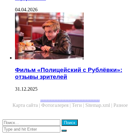
04.04.2026
Фильм «Полицейский с Рублёвки»:
отзывы зрителей
31.12.2025
Facebook
Twitter
WhatsApp
Telegram
--------------------------------------
Карта сайта |
Фотогалерея |
Теги |
Sitemap.xml |
Разное
Close
Найти:
Close
Search
for