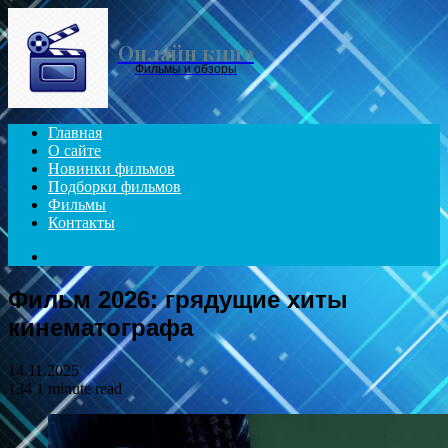
Menu
Онлайн кино
Фильмы и обзоры
Главная
О сайте
Новинки фильмов
Подборки фильмов
Фильмы
Контакты
Search
for
Фильм 2026: грядущие хиты
кинематографа
14.11.2025
134
1 minute read