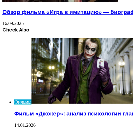
Обзор фильма «Игра в имитацию» — биограф
16.09.2025
Check Also
Close
Фильмы
Фильм «Джокер»: анализ психологии гла
14.01.2026