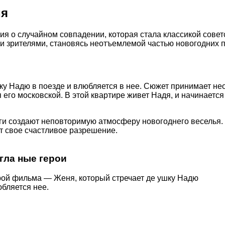
ия
ия о случайном совпадении, которая стала классикой сове
ими зрителями, становясь неотъемлемой частью новогодних 
у Надю в поезде и влюбляется в нее. Сюжет принимает не
 его московской. В этой квартире живет Надя, и начинаетс
и создают неповторимую атмосферу новогоднего веселья. 
т свое счастливое разрешение.
гла ные герои
рой фильма — Женя, который стречает де ушку Надю
юбляется нее.