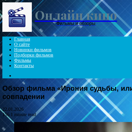
Онлайн кино
Фильмы и обзоры
Главная
О сайте
Новинки фильмов
Подборки фильмов
Фильмы
Контакты
Search
for
Обзор фильма «Ирония судьбы, или
совпадении
22.01.2026
156
1 minute read