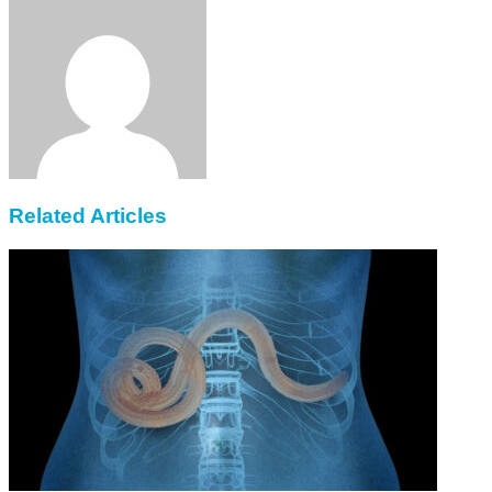
via
Email
Related Articles