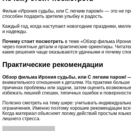
Фильм «Ирония судьбы, или С легким паром!» — это не про
способен подарить зрителю улыбку и радость.
Каждый год, когда наступают новогодние праздники, мил
и надежды.
Почему стоит посмотреть
в теме «Обзор фильма Ирония
через понятные детали и практические ориентиры. Читател
какие решения чаще оказываются удачными и почему спок
Практические рекомендации
Обзор фильма Ирония судьбы, или С легким паром! —
внимательного отношения к деталям. На практике больше
причинах проблемы или задачи, затем оценить возможные 
избежать лишней спешки, типичных ошибок и поверхностн
Полезно смотреть на тему шире: учитывать индивидуальн
ограничения. Именно поэтому хорошие рекомендации всегд
Когда материал объясняет логику действий простым языко
лишнего стресса.
Facebook
Twitter
LinkedIn
Tumblr
Pinterest
Reddit
VKontakte
Odnoklassniki
Skype
WhatsApp
Telegram
Viber
Share
Print