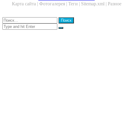
Карта сайта |
Фотогалерея |
Теги |
Sitemap.xml |
Разное
Close
Найти:
Close
Search
for