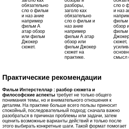
заголо ках
обзоры и
обязат
обязательно
разборы,
сло о 
сло о фильм
заголо ках
и наз 
и наз ание
обязательно
напри
например
сло о фильм и
фильм 
фильм А
наз ание
обзор 
атар обзор
например
фильм
или фильм
фильм А атар
Джоке
Джокер
обзор или
сюжет,
сюжет.
фильм Джокер
усили
сюжет на
основн
практике.
смысл 
Практические рекомендации
Фильм Интерстеллар : разбор сюжета и
философские аспекты
требует не только общего
понимания темы, но и внимательного отношения к
деталям. На практике больше всего пользы приносит
спокойный, последовательный подход: сначала важно
разобраться в причинах проблемы или задачи, затем
оценить возможные варианты действий и только после
этого выбирать конкретные шаги. Такой формат помогает