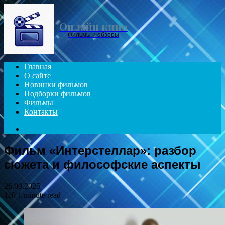
Menu
Онлайн кино
Фильмы и обзоры
Главная
О сайте
Новинки фильмов
Подборки фильмов
Фильмы
Контакты
Search
for
Фильм «Интерстеллар»: разбор
сюжета и философские аспекты
26.09.2025
110
1 minute read