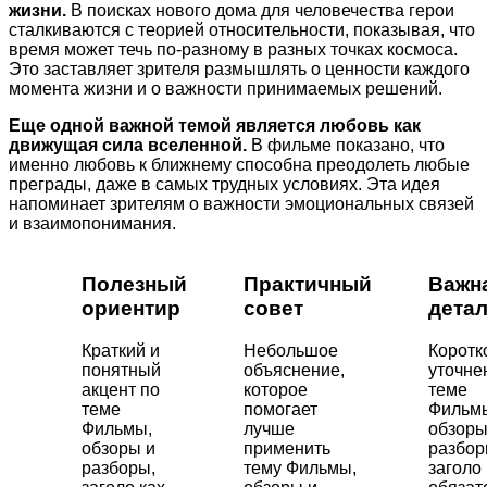
жизни.
В поисках нового дома для человечества герои
сталкиваются с теорией относительности, показывая, что
время может течь по-разному в разных точках космоса.
Это заставляет зрителя размышлять о ценности каждого
момента жизни и о важности принимаемых решений.
Еще одной важной темой является любовь как
движущая сила вселенной.
В фильме показано, что
именно любовь к ближнему способна преодолеть любые
преграды, даже в самых трудных условиях. Эта идея
напоминает зрителям о важности эмоциональных связей
и взаимопонимания.
Полезный
Практичный
Важн
ориентир
совет
дета
Краткий и
Небольшое
Коротк
понятный
объяснение,
уточне
акцент по
которое
теме
теме
помогает
Фильм
Фильмы,
лучше
обзоры
обзоры и
применить
разбор
разборы,
тему Фильмы,
заголо 