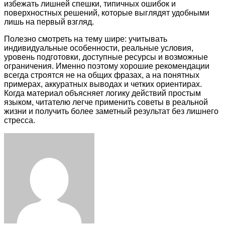
избежать лишней спешки, типичных ошибок и
поверхностных решений, которые выглядят удобными
лишь на первый взгляд.
Полезно смотреть на тему шире: учитывать
индивидуальные особенности, реальные условия,
уровень подготовки, доступные ресурсы и возможные
ограничения. Именно поэтому хорошие рекомендации
всегда строятся не на общих фразах, а на понятных
примерах, аккуратных выводах и четких ориентирах.
Когда материал объясняет логику действий простым
языком, читателю легче применить советы в реальной
жизни и получить более заметный результат без лишнего
стресса.
Facebook
Twitter
LinkedIn
Tumblr
Pinterest
Reddit
VKontakte
Odnoklassniki
Skype
WhatsApp
Telegram
Viber
Share
Print
via
Email