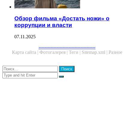
Обзор фильма «Достать ножи» о
коррупции и власти
07.11.2025
Facebook
Twitter
WhatsApp
Telegram
--------------------------------------
Карта сайта |
Фотогалерея |
Теги |
Sitemap.xml |
Разное
Close
Найти:
Close
Search
for