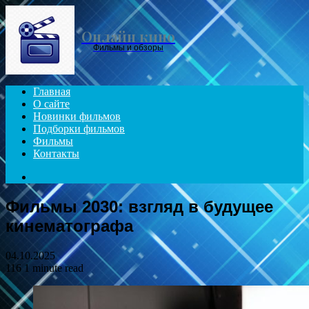
Menu
Онлайн кино
Фильмы и обзоры
Главная
О сайте
Новинки фильмов
Подборки фильмов
Фильмы
Контакты
Search
for
Фильмы 2030: взгляд в будущее
кинематографа
04.10.2025
116
1 minute read