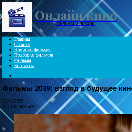
Онлайн кино
Фильмы и обзоры
Главная
О сайте
Новинки фильмов
Подборки фильмов
Фильмы
Контакты
Search
for
Фильмы 2039: взгляд в будущее ки
22.04.2025
115
1 minute read