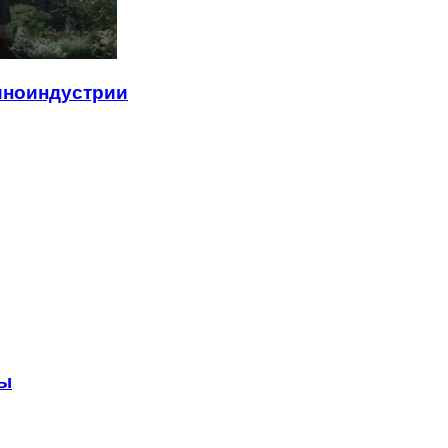
иноиндустрии
вы