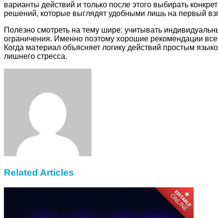
варианты действий и только после этого выбирать конкр
решений, которые выглядят удобными лишь на первый взг
Полезно смотреть на тему шире: учитывать индивидуальн
ограничения. Именно поэтому хорошие рекомендации всегд
Когда материал объясняет логику действий простым языко
лишнего стресса.
Facebook
Twitter
LinkedIn
Tumblr
Pinterest
Reddit
VKontakte
Odnoklassniki
Skype
WhatsApp
Telegram
Viber
Share
Print
via
Email
Related Articles