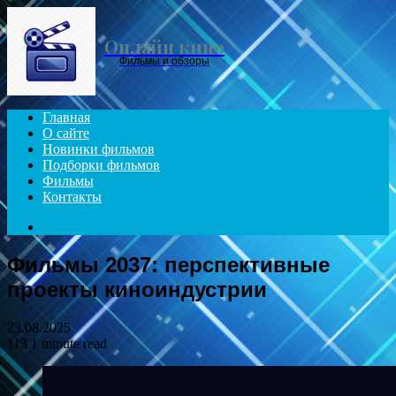
Menu
Онлайн кино
Фильмы и обзоры
Главная
О сайте
Новинки фильмов
Подборки фильмов
Фильмы
Контакты
Search
for
Фильмы 2037: перспективные
проекты киноиндустрии
23.08.2025
113
1 minute read