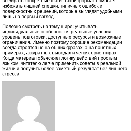
выбирать конкретные шаги. Такой формат помогает
избежать лишней спешки, типичных ошибок и
поверхностных решений, которые выглядят удобными
лишь на первый взгляд.
Полезно смотреть на тему шире: учитывать
индивидуальные особенности, реальные условия,
уровень подготовки, доступные ресурсы и возможные
ограничения. Именно поэтому хорошие рекомендации
всегда строятся не на общих фразах, а на понятных
примерах, аккуратных выводах и четких ориентирах.
Когда материал объясняет логику действий простым
языком, читателю легче применить советы в реальной
жизни и получить более заметный результат без лишнего
стресса.
Facebook
Twitter
LinkedIn
Tumblr
Pinterest
Reddit
VKontakte
Odnoklassniki
Skype
WhatsApp
Telegram
Viber
Share
Print
via
Email