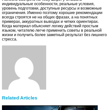
индивидуальные особенности, реальные условия,
уровень подготовки, доступные ресурсы и возможные
ограничения. Именно поэтому хорошие рекомендации
всегда строятся не на общих фразах, а на понятных
примерах, аккуратных выводах и четких ориентирах.
Когда материал объясняет логику действий простым
языком, читателю легче применить советы в реальной
жизни и получить более заметный результат без лишнего
стресса.
Facebook
Twitter
LinkedIn
Tumblr
Pinterest
Reddit
VKontakte
Odnoklassniki
Skype
WhatsApp
Telegram
Viber
Share
Print
via
Email
Related Articles