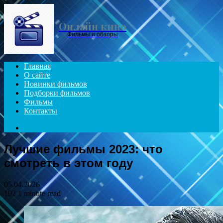
Menu
Онлайн кино
Фильмы и обзоры
Главная
О сайте
Новинки фильмов
Подборки фильмов
Фильмы
Контакты
Search
for
Лучшие фильмы 2023: что
смотреть в этом году
05.04.2026
192
1 minute read