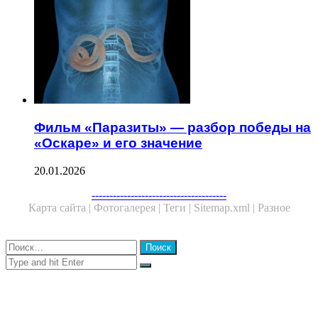
Фильм «Паразиты» — разбор победы на
«Оскаре» и его значение
20.01.2026
Facebook
Twitter
WhatsApp
Telegram
--------------------------------------
Карта сайта |
Фотогалерея |
Теги |
Sitemap.xml |
Разное
Close
Найти:
Close
Search
for