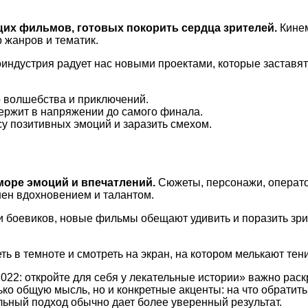
их фильмов, готовых покорить сердца зрителей.
Кинем
жанров и тематик.
индустрия радует нас новыми проектами, которые заставят 
р волшебства и приключений.
ержит в напряжении до самого финала.
у позитивных эмоций и заразить смехом.
море эмоций и впечатлений.
Сюжеты, персонажи, операто
ен вдохновением и талантом.
и боевиков, новые фильмы обещают удивить и поразить зри
ть в темноте и смотреть на экран, на котором мелькают тен
22: откройте для себя у лекательные истории» важно раск
ько общую мысль, но и конкретные акценты: на что обратит
ьный подход обычно дает более уверенный результат.