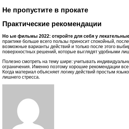
Не пропустите в прокате
Практические рекомендации
Но ые фильмы 2022: откройте для себя у лекательны
практике больше всего пользы приносит спокойный, после
возможные варианты действий и только после этого выби
поверхностных решений, которые выглядят удобными лиш
Полезно смотреть на тему шире: учитывать индивидуальн
ограничения. Именно поэтому хорошие рекомендации всегд
Когда материал объясняет логику действий простым языко
лишнего стресса.
Facebook
Twitter
LinkedIn
Tumblr
Pinterest
Reddit
VKontakte
Odnoklassniki
Skype
WhatsApp
Telegram
Viber
Share
Print
via
Email