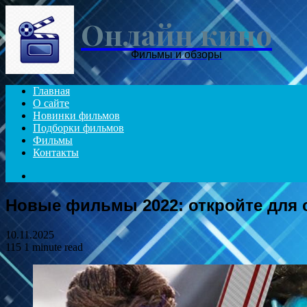
Онлайн кино
Фильмы и обзоры
Главная
О сайте
Новинки фильмов
Подборки фильмов
Фильмы
Контакты
Search
for
Новые фильмы 2022: откройте для 
10.11.2025
115
1 minute read