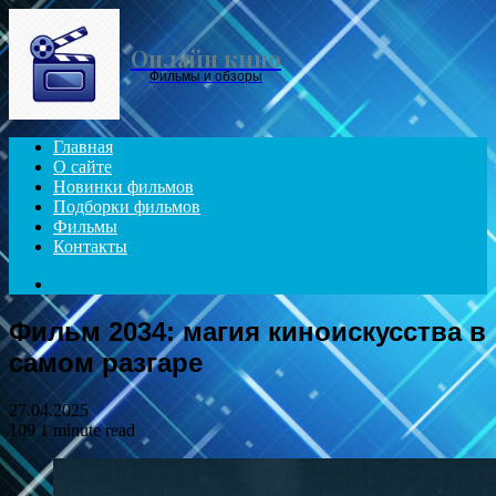
Menu
Онлайн кино
Фильмы и обзоры
Главная
О сайте
Новинки фильмов
Подборки фильмов
Фильмы
Контакты
Search
for
Фильм 2034: магия киноискусства в
самом разгаре
27.04.2025
109
1 minute read