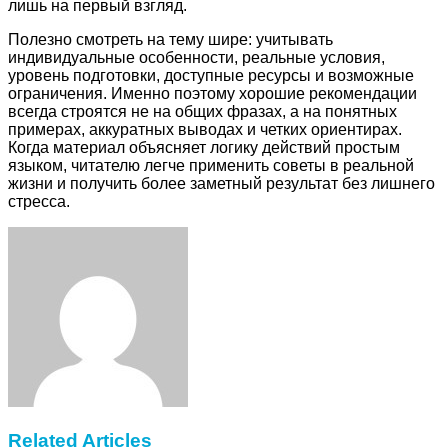
лишь на первый взгляд.
Полезно смотреть на тему шире: учитывать
индивидуальные особенности, реальные условия,
уровень подготовки, доступные ресурсы и возможные
ограничения. Именно поэтому хорошие рекомендации
всегда строятся не на общих фразах, а на понятных
примерах, аккуратных выводах и четких ориентирах.
Когда материал объясняет логику действий простым
языком, читателю легче применить советы в реальной
жизни и получить более заметный результат без лишнего
стресса.
Facebook
Twitter
LinkedIn
Tumblr
Pinterest
Reddit
VKontakte
Odnoklassniki
Skype
WhatsApp
Telegram
Viber
Share
Print
via
Email
Related Articles