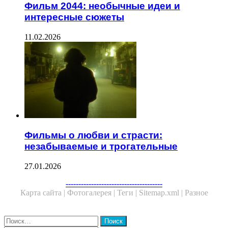
Фильм 2044: необычные идеи и
интересные сюжеты
11.02.2026
Фильмы о любви и страсти:
незабываемые и трогательные
27.01.2026
Facebook
Twitter
WhatsApp
Telegram
--------------------------------------
Карта сайта |
Фотогалерея |
Теги |
Sitemap.xml |
Разное
Close
Найти: