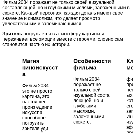
Фильм 2034 поражает не только своей визуальной
составляющей, но и глубокими мыслями, заложенными в
сюжете. Каждый персонаж, каждая деталь имеют свое
значение и символизм, что делает просмотр
увлекательным и запоминающимся.
Зритель
погружается в атмосферу картины и
переживает все эмоции вместе с героями, словно сам
становится частью их истории.
Магия
Особенности
К
киноискусст
фильма
м
а
Фильм 2034
фи
поражает не
пр
Фильм 2034 —
только с оей
не
это не просто
изуальной соста
ых
картина, это
ляющей, но и
ко
настоящее
глубокими
ег
произ едение
мыслями,
за
искусст а,
заложенными
Ин
способное
сюжете.
из
погрузить
эф
зрителя уди
пр