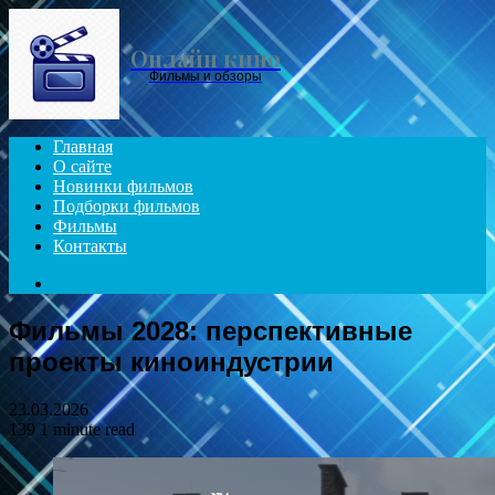
Menu
Онлайн кино
Фильмы и обзоры
Главная
О сайте
Новинки фильмов
Подборки фильмов
Фильмы
Контакты
Search
for
Фильмы 2028: перспективные
проекты киноиндустрии
23.03.2026
139
1 minute read