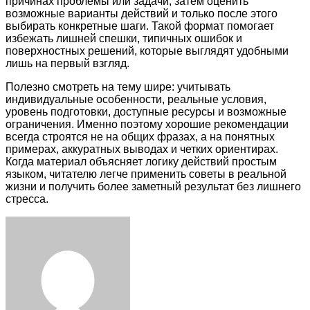
причинах проблемы или задачи, затем оценить
возможные варианты действий и только после этого
выбирать конкретные шаги. Такой формат помогает
избежать лишней спешки, типичных ошибок и
поверхностных решений, которые выглядят удобными
лишь на первый взгляд.
Полезно смотреть на тему шире: учитывать
индивидуальные особенности, реальные условия,
уровень подготовки, доступные ресурсы и возможные
ограничения. Именно поэтому хорошие рекомендации
всегда строятся не на общих фразах, а на понятных
примерах, аккуратных выводах и четких ориентирах.
Когда материал объясняет логику действий простым
языком, читателю легче применить советы в реальной
жизни и получить более заметный результат без лишнего
стресса.
Facebook
Twitter
LinkedIn
Tumblr
Pinterest
Reddit
VKontakte
Odnoklassniki
Skype
WhatsApp
Telegram
Viber
Share
Print
via
Email