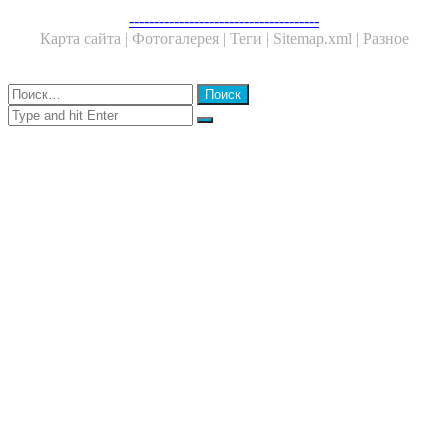
Facebook
Twitter
WhatsApp
Telegram
--------------------------------------
Карта сайта |
Фотогалерея |
Теги |
Sitemap.xml |
Разное
Close
Найти:
Close
Search
for