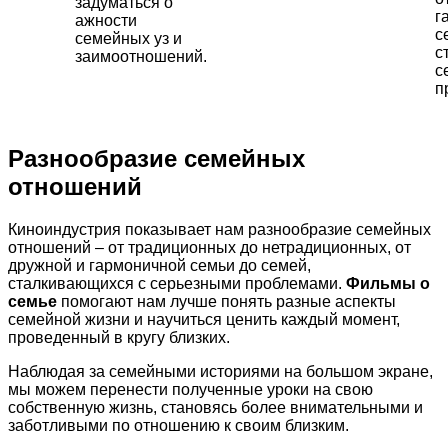
задуматься о
г
ажности
с
семейных уз и
с
заимоотношений.
с
п
Разнообразие семейных
отношений
Киноиндустрия показывает нам разнообразие семейных
отношений – от традиционных до нетрадиционных, от
дружной и гармоничной семьи до семей,
сталкивающихся с серьезными проблемами.
Фильмы о
семье
помогают нам лучше понять разные аспекты
семейной жизни и научиться ценить каждый момент,
проведенный в кругу близких.
Наблюдая за семейными историями на большом экране,
мы можем перенести полученные уроки на свою
собственную жизнь, становясь более внимательными и
заботливыми по отношению к своим близким.