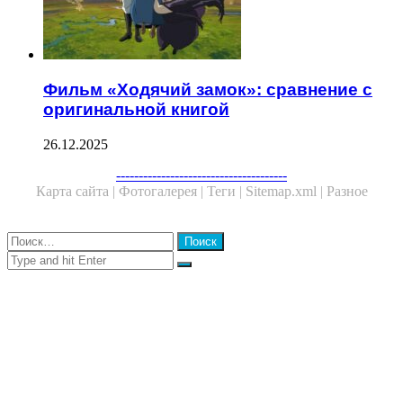
Фильм «Ходячий замок»: сравнение с
оригинальной книгой
26.12.2025
Facebook
Twitter
WhatsApp
Telegram
--------------------------------------
Карта сайта |
Фотогалерея |
Теги |
Sitemap.xml |
Разное
Close
Найти:
Close
Search
for