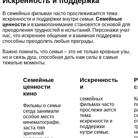
Искренность и поддержка
В семейных фильмах часто прослеживается тема
искренности и поддержки внутри семьи.
Семейные
ценности
и взаимопонимание становятся основой для
преодоления трудностей и испытаний. Персонажи учат
нас, что искреннее общение и взаимная поддержка
способны преодолеть любые преграды.
Важно помнить, что семья – это не только кровные узы,
но и связь душ, способная дать нам силы в самые
тяжелые моменты.
Семейные
Искренность
Р
ценности
и
с
кино
семейных
К
фильмах часто
п
Фильмы о семье
прослежи ается
р
сегда занимали
тема
с
особое место
искренности и
о
кинематографе,
поддержки
т
заста ляя
нутри семьи.
н
зрителей
о