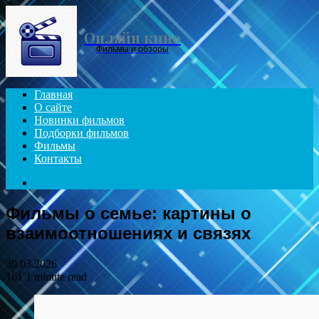
Menu
Онлайн кино
Фильмы и обзоры
Главная
О сайте
Новинки фильмов
Подборки фильмов
Фильмы
Контакты
Search
for
Фильмы о семье: картины о
взаимоотношениях и связях
30.03.2026
161
1 minute read