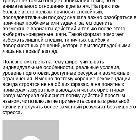
требует не только общего понимания темы, но и
внимательного отношения к деталям. На практике
больше всего пользы приносит спокойный,
последовательный подход: сначала важно разобраться в
причинах проблемы или задачи, затем оценить
возможные варианты действий и только после этого
выбирать конкретные шаги. Такой формат помогает
избежать лишней спешки, типичных ошибок и
поверхностных решений, которые выглядят удобными
лишь на первый взгляд.
Полезно смотреть на тему шире: учитывать
индивидуальные особенности, реальные условия,
уровень подготовки, доступные ресурсы и возможные
ограничения. Именно поэтому хорошие рекомендации
всегда строятся не на общих фразах, а на понятных
примерах, аккуратных выводах и четких ориентирах.
Когда материал объясняет логику действий простым
языком, читателю легче применить советы в реальной
жизни и получить более заметный результат без лишнего
стресса.
Facebook
Twitter
LinkedIn
Tumblr
Pinterest
Reddit
VKontakte
Odnoklassniki
Skype
WhatsApp
Telegram
Viber
Share
Print
via
Email