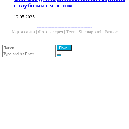
с глубоким смыслом
12.05.2025
Facebook
Twitter
WhatsApp
Telegram
--------------------------------------
Карта сайта |
Фотогалерея |
Теги |
Sitemap.xml |
Разное
Close
Найти:
Close
Search
for