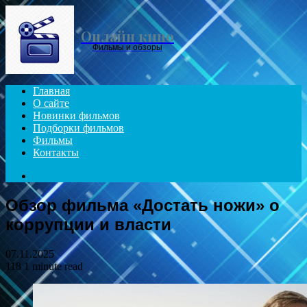
Menu
Онлайн кино
Фильмы и обзоры
Главная
О сайте
Новинки фильмов
Подборки фильмов
Фильмы
Контакты
Search
for
Обзор фильма «Достать ножи» о
коррупции и власти
07.11.2025
118
1 minute read