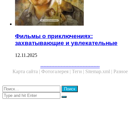
Фильмы о приключениях:
захватывающие и увлекательные
12.11.2025
Facebook
Twitter
WhatsApp
Telegram
--------------------------------------
Карта сайта |
Фотогалерея |
Теги |
Sitemap.xml |
Разное
Close
Найти:
Close
Search
for