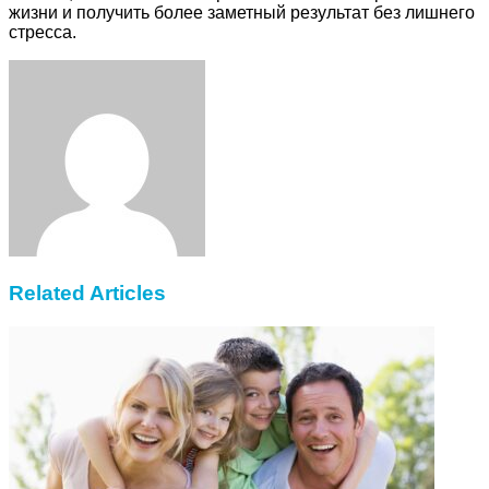
жизни и получить более заметный результат без лишнего
стресса.
Facebook
Twitter
LinkedIn
Tumblr
Pinterest
Reddit
VKontakte
Odnoklassniki
Skype
WhatsApp
Telegram
Viber
Share
Print
via
Email
Related Articles