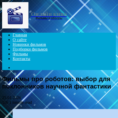
Menu
Онлайн кино
Фильмы и обзоры
Главная
О сайте
Новинки фильмов
Подборки фильмов
Фильмы
Контакты
Search
for
Фильмы про роботов: выбор для
поклонников научной фантастики
25.01.2026
116
1 minute read