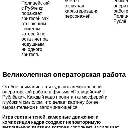
ляется
елико
Полицейский
отличная
опера
с Рублё ки
характеризация
работ
поражает
персонажей.
Полиц
зрителей зах
Рублё 
аты ающим
сюжетом,
который не
оста ляет ра
нодушным
ни одного
зрителя.
Великолепная операторская работа
Особое внимание стоит уделить великолепной
операторской работе в фильме «Полицейский с
Рублёвки». Каждый кадр пропитан атмосферой и
глубоким смыслом, что делает картину более
выразительной и запоминающейся.
Игра света и теней, камерные движения и
композиция кадра создают неповторимую
визуальную картину,
которая дополняет и усиливает