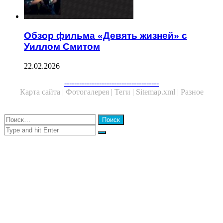
Обзор фильма «Девять жизней» с
Уиллом Смитом
22.02.2026
Facebook
Twitter
WhatsApp
Telegram
--------------------------------------
Карта сайта |
Фотогалерея |
Теги |
Sitemap.xml |
Разное
Close
Найти:
Close
Search
for