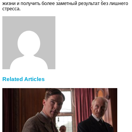
жизни и получить более заметный результат без лишнего
стресса.
Facebook
Twitter
LinkedIn
Tumblr
Pinterest
Reddit
VKontakte
Odnoklassniki
Skype
WhatsApp
Telegram
Viber
Share
Print
via
Email
Related Articles