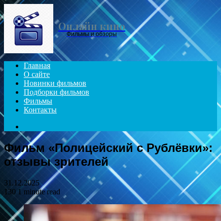
Menu
Онлайн кино
Фильмы и обзоры
Главная
О сайте
Новинки фильмов
Подборки фильмов
Фильмы
Контакты
Search
for
Фильм «Полицейский с Рублёвки»:
отзывы зрителей
31.12.2025
130
1 minute read