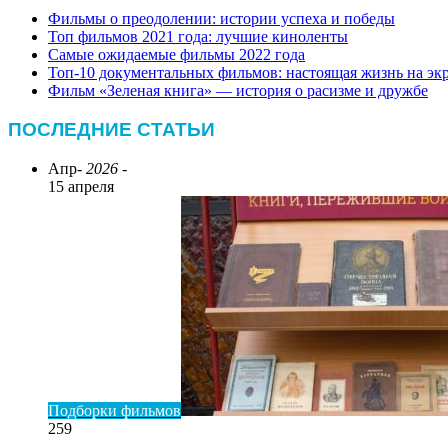
Фильмы о преодолении: истории успеха и победы
Топ фильмов 2021 года: лучшие киноленты
Самые ожидаемые фильмы 2022 года
Топ-10 документальных фильмов: настоящая жизнь на эк
Фильм «Зеленая книга» — история о расизме и дружбе
ПОСЛЕДНИЕ СТАТЬИ
Апр
- 2026 -
15 апреля
Подборки фильмов
259