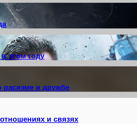
да
в этом году
о расизме и дружбе
отношениях и связях