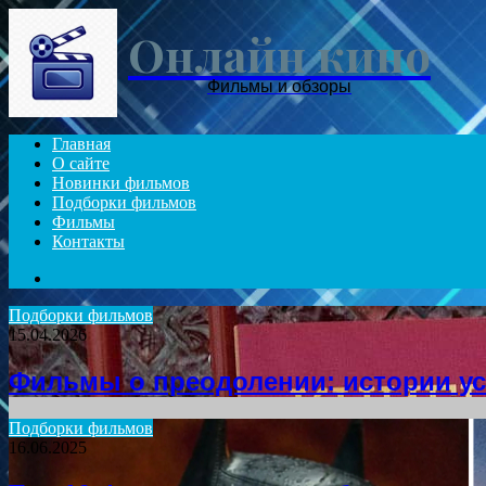
Онлайн кино
Фильмы и обзоры
Главная
О сайте
Новинки фильмов
Подборки фильмов
Фильмы
Контакты
Search
for
Подборки фильмов
15.04.2026
Фильмы о преодолении: истории ус
Подборки фильмов
16.06.2025