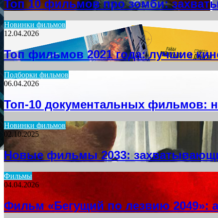
Топ 10 фильмов про зомби: захва
Новинки фильмов
12.04.2026
Топ фильмов 2021 года: лучшие ки
Подборки фильмов
06.04.2026
Топ-10 документальных фильмов: н
Новинки фильмов
02.10.2025
Новые фильмы 2033: захватывающ
Фильмы
04.04.2026
Фильм «Бегущий по лезвию 2049»: 