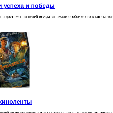
 успеха и победы
и достижении целей всегда занимали особое место в кинемато
 киноленты
ителей увлекательными и захватывающими фильмами, которые 