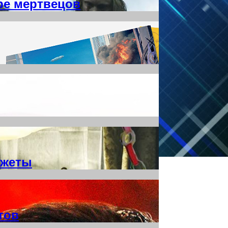
ре мертвецов
южеты
тов