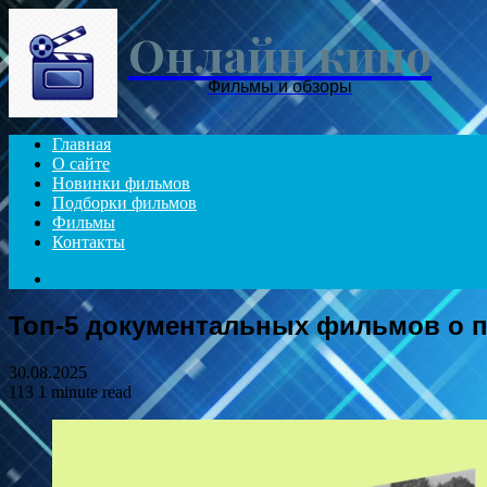
Онлайн кино
Фильмы и обзоры
Главная
О сайте
Новинки фильмов
Подборки фильмов
Фильмы
Контакты
Search
for
Топ-5 документальных фильмов о 
30.08.2025
113
1 minute read