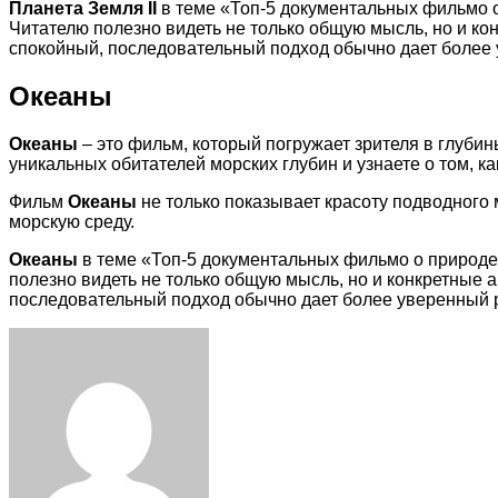
Планета Земля II
в теме «Топ-5 документальных фильмо о
Читателю полезно видеть не только общую мысль, но и ко
спокойный, последовательный подход обычно дает более 
Океаны
Океаны
– это фильм, который погружает зрителя в глуби
уникальных обитателей морских глубин и узнаете о том, к
Фильм
Океаны
не только показывает красоту подводного 
морскую среду.
Океаны
в теме «Топ-5 документальных фильмо о природе 
полезно видеть не только общую мысль, но и конкретные 
последовательный подход обычно дает более уверенный р
Facebook
Twitter
LinkedIn
Tumblr
Pinterest
Reddit
VKontakte
Odnoklassniki
Skype
WhatsApp
Telegram
Viber
Share
Print
via
Email