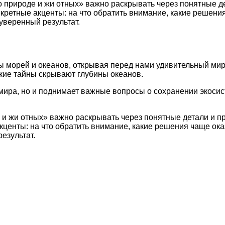
 природе и жи отных» важно раскрывать через понятные де
нкретные акценты: на что обратить внимание, какие решен
уверенный результат.
ны морей и океанов, открывая перед нами удивительный ми
акие тайны скрывают глубины океанов.
мира, но и поднимает важные вопросы о сохранении экосис
и жи отных» важно раскрывать через понятные детали и п
акценты: на что обратить внимание, какие решения чаще о
езультат.