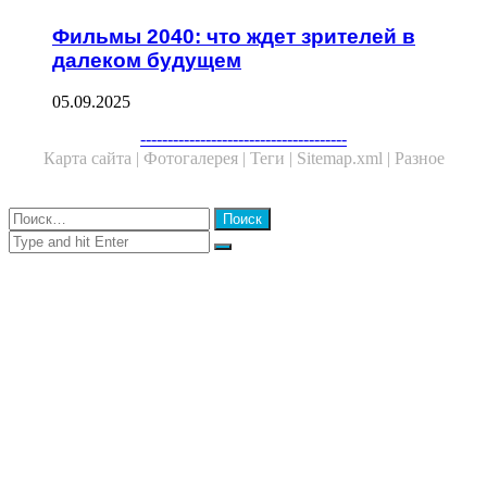
Фильмы 2040: что ждет зрителей в
далеком будущем
05.09.2025
Facebook
Twitter
WhatsApp
Telegram
--------------------------------------
Карта сайта |
Фотогалерея |
Теги |
Sitemap.xml |
Разное
Close
Найти:
Close
Search
for