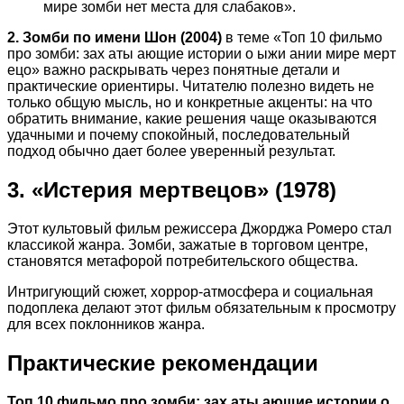
мире зомби нет места для слабаков».
2. Зомби по имени Шон (2004)
в теме «Топ 10 фильмо
про зомби: зах аты ающие истории о ыжи ании мире мерт
ецо» важно раскрывать через понятные детали и
практические ориентиры. Читателю полезно видеть не
только общую мысль, но и конкретные акценты: на что
обратить внимание, какие решения чаще оказываются
удачными и почему спокойный, последовательный
подход обычно дает более уверенный результат.
3. «Истерия мертвецов» (1978)
Этот культовый фильм режиссера Джорджа Ромеро стал
классикой жанра. Зомби, зажатые в торговом центре,
становятся метафорой потребительского общества.
Интригующий сюжет, хоррор-атмосфера и социальная
подоплека делают этот фильм обязательным к просмотру
для всех поклонников жанра.
Практические рекомендации
Топ 10 фильмо про зомби: зах аты ающие истории о