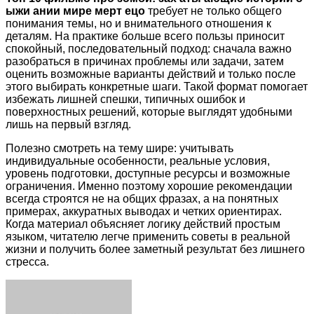
ыжи ании мире мерт ецо
требует не только общего
понимания темы, но и внимательного отношения к
деталям. На практике больше всего пользы приносит
спокойный, последовательный подход: сначала важно
разобраться в причинах проблемы или задачи, затем
оценить возможные варианты действий и только после
этого выбирать конкретные шаги. Такой формат помогает
избежать лишней спешки, типичных ошибок и
поверхностных решений, которые выглядят удобными
лишь на первый взгляд.
Полезно смотреть на тему шире: учитывать
индивидуальные особенности, реальные условия,
уровень подготовки, доступные ресурсы и возможные
ограничения. Именно поэтому хорошие рекомендации
всегда строятся не на общих фразах, а на понятных
примерах, аккуратных выводах и четких ориентирах.
Когда материал объясняет логику действий простым
языком, читателю легче применить советы в реальной
жизни и получить более заметный результат без лишнего
стресса.
Facebook
Twitter
LinkedIn
Tumblr
Pinterest
Reddit
VKontakte
Odnoklassniki
Skype
WhatsApp
Telegram
Viber
Share
Print
via
Email