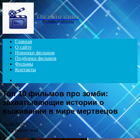
Menu
Онлайн кино
Фильмы и обзоры
Главная
О сайте
Новинки фильмов
Подборки фильмов
Фильмы
Контакты
Search
for
Топ 10 фильмов про зомби:
захватывающие истории о
выживании в мире мертвецов
16.06.2025
210
1 minute read