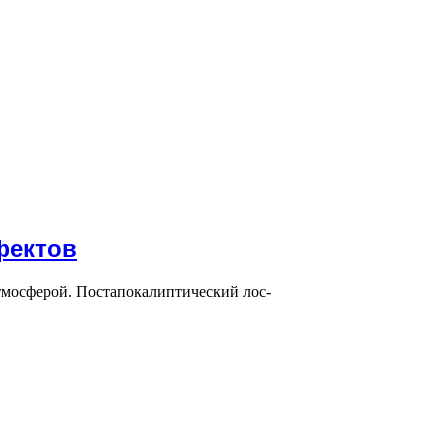
фектов
тмосферой. Постапокалиптический лос-