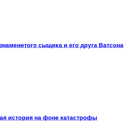
наменитого сыщика и его друга Ватсона
ая история на фоне катастрофы