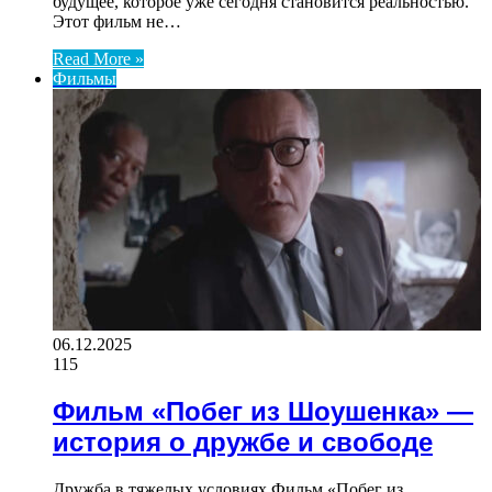
будущее, которое уже сегодня становится реальностью.
Этот фильм не…
Read More »
Фильмы
06.12.2025
115
Фильм «Побег из Шоушенка» —
история о дружбе и свободе
Дружба в тяжелых условиях Фильм «Побег из