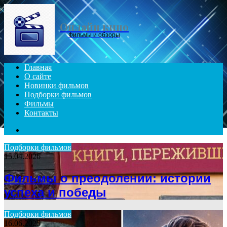
Menu
Онлайн кино
Фильмы и обзоры
Главная
О сайте
Новинки фильмов
Подборки фильмов
Фильмы
Контакты
Search
for
Подборки фильмов
15.04.2026
Фильмы о преодолении: истории
успеха и победы
Подборки фильмов
16.06.2025