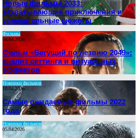
Новые фильмы 2033:
захватывающие приключения и
увлекательные сюжеты
Фильмы
04.04.2026
Фильм «Бегущий по лезвию 2049»:
анализ сеттинга и визуальных
эффектов
Новинки фильмов
10.04.2026
Самые ожидаемые фильмы 2022
года
Новинки фильмов
05.04.2026