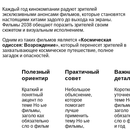
Каждый год кинокомпании радуют зрителей
эксклюзивными анонсами фильмов, которые становятся
настоящими хитами задолго до выхода на экраны.
Фильмы 2038 обещают поразить зрителей своим
сюжетом и визуальным исполнением.
Одним из таких фильмов является «
Космическая
одиссея: Возрождение
», который перенесет зрителей в
захватывающее космическое путешествие, полное
загадок и опасностей.
Полезный
Практичный
Важн
ориентир
совет
дета
Краткий и
Небольшое
Коротк
понятный
объяснение,
уточне
акцент по
которое
теме Н
теме Но ые
помогает
фильм
фильмы,
лучше
заголо 
заголо ках
применить
обязат
обязательно
тему Но ые
сло о 
сло о фильм
фильмы,
и год