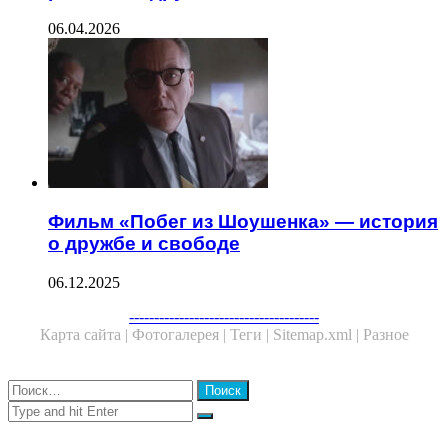
06.04.2026
Фильм «Побег из Шоушенка» — история
о дружбе и свободе
06.12.2025
Facebook
Twitter
WhatsApp
Telegram
--------------------------------------
Карта сайта |
Фотогалерея |
Теги |
Sitemap.xml |
Разное
Close
Найти:
Close
Search
for