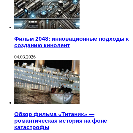
Фильм 2048: инновационные подходы к
созданию кинолент
04.03.2026
Обзор фильма «Титаник» —
романтическая история на фоне
катастрофы