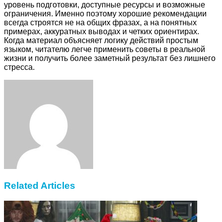
уровень подготовки, доступные ресурсы и возможные
ограничения. Именно поэтому хорошие рекомендации
всегда строятся не на общих фразах, а на понятных
примерах, аккуратных выводах и четких ориентирах.
Когда материал объясняет логику действий простым
языком, читателю легче применить советы в реальной
жизни и получить более заметный результат без лишнего
стресса.
Facebook
Twitter
LinkedIn
Tumblr
Pinterest
Reddit
VKontakte
Odnoklassniki
Skype
WhatsApp
Telegram
Viber
Share
Print
via
Email
Related Articles