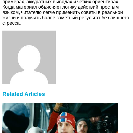
примерах, аккуратных выводах и четких ориентирах.
Когда материал объясняет логику действий простым
языком, читателю легче применить советы в реальной
жизни и получить более заметный результат без лишнего
стресса.
Facebook
Twitter
LinkedIn
Tumblr
Pinterest
Reddit
VKontakte
Odnoklassniki
Skype
WhatsApp
Telegram
Viber
Share
Print
via
Email
Related Articles