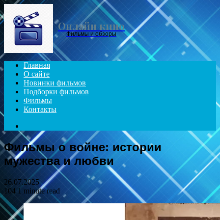
Menu
Онлайн кино
Фильмы и обзоры
Главная
О сайте
Новинки фильмов
Подборки фильмов
Фильмы
Контакты
Search
for
Фильмы о войне: истории
мужества и любви
26.07.2025
104
1 minute read