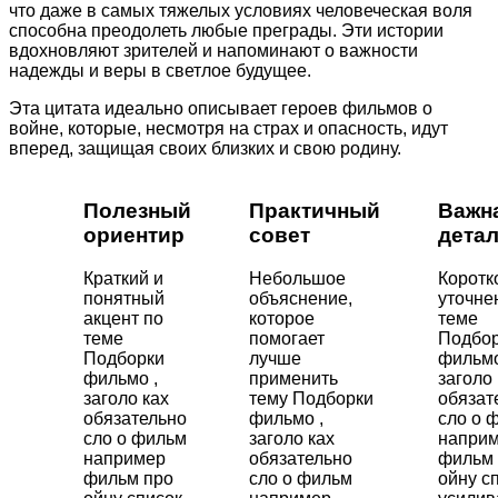
что даже в самых тяжелых условиях человеческая воля
способна преодолеть любые преграды. Эти истории
вдохновляют зрителей и напоминают о важности
надежды и веры в светлое будущее.
Эта цитата идеально описывает героев фильмов о
войне, которые, несмотря на страх и опасность, идут
вперед, защищая своих близких и свою родину.
Полезный
Практичный
Важн
ориентир
совет
дета
Краткий и
Небольшое
Коротк
понятный
объяснение,
уточне
акцент по
которое
теме
теме
помогает
Подбо
Подборки
лучше
фильмо
фильмо ,
применить
заголо 
заголо ках
тему Подборки
обязат
обязательно
фильмо ,
сло о 
сло о фильм
заголо ках
напри
например
обязательно
фильм 
фильм про
сло о фильм
ойну с