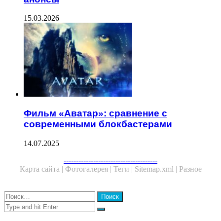
15.03.2026
Фильм «Аватар»: сравнение с
современными блокбастерами
14.07.2025
Facebook
Twitter
WhatsApp
Telegram
--------------------------------------
Карта сайта |
Фотогалерея |
Теги |
Sitemap.xml |
Разное
Close
Найти:
Close
Search
for