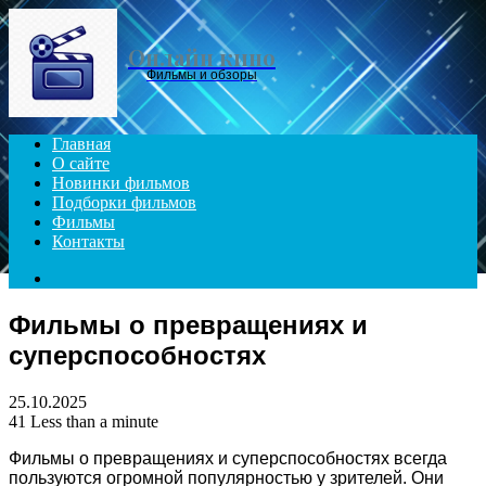
Menu
Онлайн кино
Фильмы и обзоры
Главная
О сайте
Новинки фильмов
Подборки фильмов
Фильмы
Контакты
Search
for
Фильмы о превращениях и
суперспособностях
25.10.2025
41
Less than a minute
Фильмы о превращениях и суперспособностях всегда
пользуются огромной популярностью у зрителей. Они