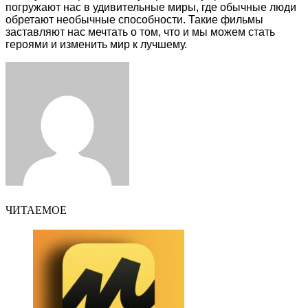
погружают нас в удивительные миры, где обычные люди
обретают необычные способности. Такие фильмы
заставляют нас мечтать о том, что и мы можем стать
героями и изменить мир к лучшему.
Facebook
Twitter
LinkedIn
Tumblr
Pinterest
Reddit
VKontakte
Odnoklassniki
Skype
WhatsApp
Telegram
Viber
Share
Print
via
Email
ЧИТАЕМОЕ