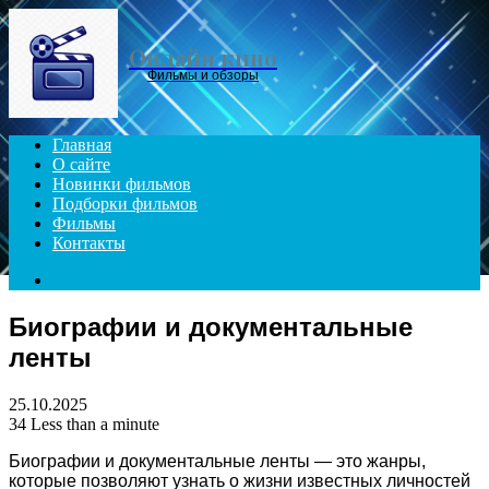
Menu
Онлайн кино
Фильмы и обзоры
Главная
О сайте
Новинки фильмов
Подборки фильмов
Фильмы
Контакты
Search
for
Биографии и документальные
ленты
25.10.2025
34
Less than a minute
Биографии и документальные ленты — это жанры,
которые позволяют узнать о жизни известных личностей