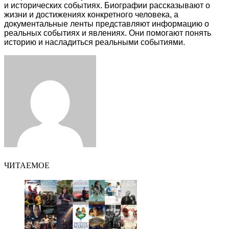
и исторических событиях. Биографии рассказывают о
жизни и достижениях конкретного человека, а
документальные ленты представляют информацию о
реальных событиях и явлениях. Они помогают понять
историю и насладиться реальными событиями.
Facebook
Twitter
LinkedIn
Tumblr
Pinterest
Reddit
VKontakte
Odnoklassniki
Skype
WhatsApp
Telegram
Viber
Share
Print
via
Email
ЧИТАЕМОЕ